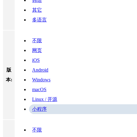
韩语
其它
多语言
不限
网页
iOS
版
Android
本:
Windows
macOS
Linux / 开源
小程序
不限