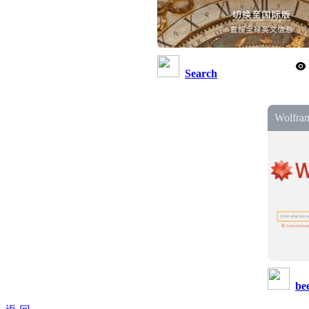
Search
Wolf
be