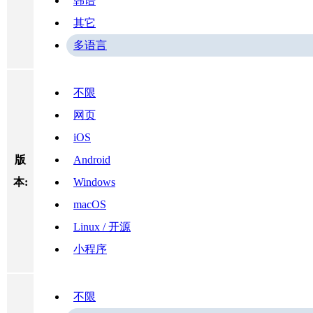
韩语
其它
多语言
不限
网页
iOS
版
Android
本:
Windows
macOS
Linux / 开源
小程序
不限