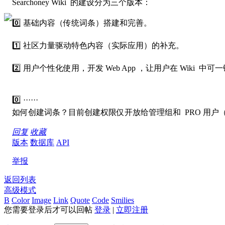
Searchoney Wiki 的建设分为三个版本：
0️⃣ 基础内容（传统词条）搭建和完善。
1️⃣ 社区力量驱动特色内容（实际应用）的补充。
2️⃣ 用户个性化使用，开发 Web App ，让用户在 Wiki
0️⃣ ······
如何创建词条？目前创建权限仅开放给管理组和 PRO 用
回复
收藏
版本
数据库
API
举报
返回列表
高级模式
B
Color
Image
Link
Quote
Code
Smilies
您需要登录后才可以回帖
登录
|
立即注册