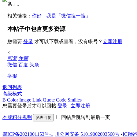
条」。
相关链接：
你好，我是「微信搜一搜」
本帖子中包含更多资源
您需要
登录
才可以下载或查看，没有帐号？
立即注册
×
回复
收藏
微信
百度
头条
举报
返回列表
高级模式
B
Color
Image
Link
Quote
Code
Smilies
您需要登录后才可以回帖
登录
|
立即注册
本版积分规则
回帖后跳转到最后一页
发表回复
蜀ICP备2021001153号-1
⋅
川公网安备 51019002003560号
•
ICP经