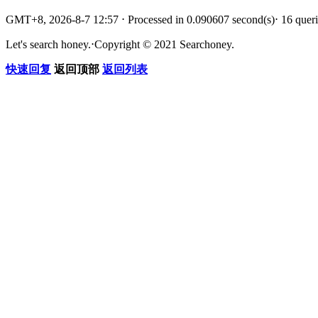
GMT+8, 2026-8-7 12:57
⋅
Processed in 0.090607 second(s)
⋅
16 queri
Let's search honey.
⋅
Copyright © 2021 Searchoney.
快速回复
返回顶部
返回列表