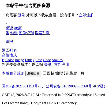
本帖子中包含更多资源
您需要
登录
才可以下载或查看，没有帐号？
立即注册
×
回复
收藏
番
动漫
图像识别
搜索引擎
举报
返回列表
高级模式
B
Color
Image
Link
Quote
Code
Smilies
您需要登录后才可以回帖
登录
|
立即注册
本版积分规则
回帖后跳转到最后一页
发表回复
蜀ICP备2021001153号-1
⋅
川公网安备 51019002003560号
•
ICP经
GMT+8, 2026-8-7 12:34
⋅
Processed in 0.099470 second(s)
⋅
16 queri
Let's search honey.
⋅
Copyright © 2021 Searchoney.