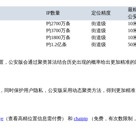
最
IP数量
定位精度
公
约2700万条
街道级
10
约3700万条
街道级
10
约1800万条
街道级
10
约1.2亿条
街道级
50
有位置，公安版会通过聚类算法结合历史出现的概率给出更加精准的
求，同时保护用户隐私，公安版采用动态聚类方法，得到更加精
ye
（查看高精位置信息需付费） 和
chaipip
（免费，有次数限制