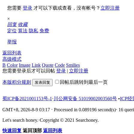
您需要
登录
才可以下载或查看，没有帐号？
立即注册
×
回复
收藏
定位
算法
隐私
免费
举报
返回列表
高级模式
B
Color
Image
Link
Quote
Code
Smilies
您需要登录后才可以回帖
登录
|
立即注册
本版积分规则
回帖后跳转到最后一页
发表回复
蜀ICP备2021001153号-1
⋅
川公网安备 51019002003560号
•
ICP经
GMT+8, 2026-8-9 03:17
⋅
Processed in 0.089196 second(s)
⋅
16 queri
Let's search honey.
⋅
Copyright © 2021 Searchoney.
快速回复
返回顶部
返回列表