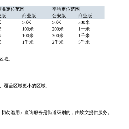
精准定位范围
平均定位范围
安版
商业版
公安版
商业版
米
50米
50米
300米
米
100米
200米
1千米
米
100米
300米
1千米
米
1千米
2千米
5千米
区域。
准、覆盖区域更小的区域。
，切勿滥用）查询服务是街道级别的，由埃文提供服务。