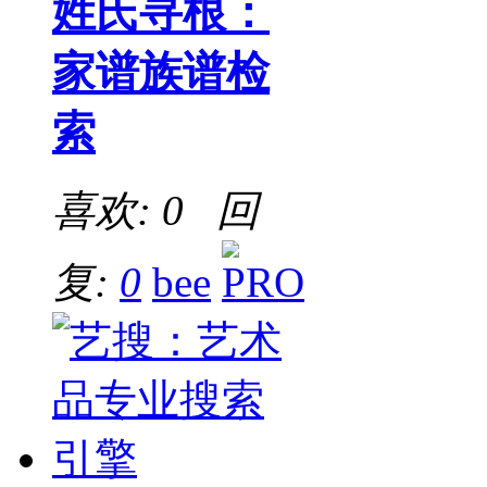
姓氏寻根：
家谱族谱检
索
喜欢: 0 回
复:
0
bee