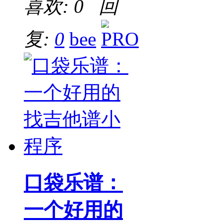
喜欢: 0 回
复:
0
bee
口袋乐谱：
一个好用的