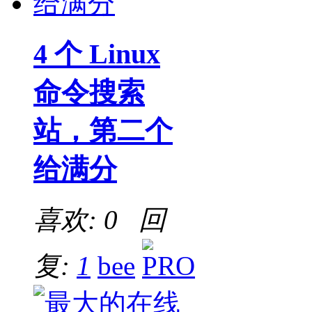
4 个 Linux
命令搜索
站，第二个
给满分
喜欢: 0 回
复:
1
bee