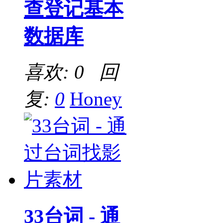
查登记基本
数据库
喜欢: 0 回
复:
0
Honey
33台词 - 通