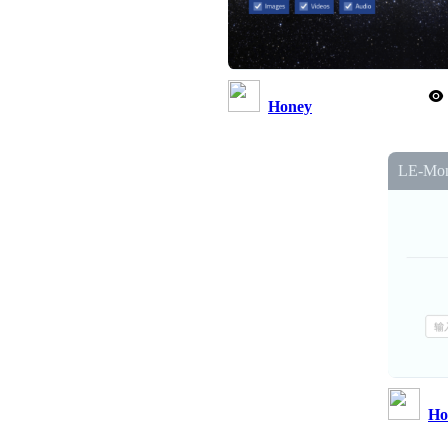
Honey
LE-M
Ho