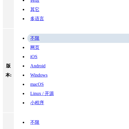
韩语
其它
多语言
不限
网页
iOS
版
Android
本:
Windows
macOS
Linux / 开源
小程序
不限