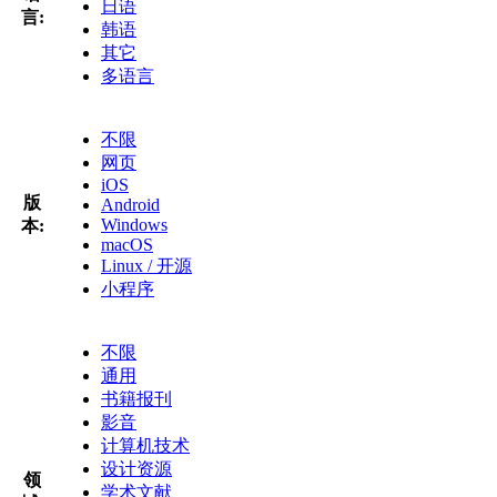
日语
言:
韩语
其它
多语言
不限
网页
iOS
版
Android
Windows
本:
macOS
Linux / 开源
小程序
不限
通用
书籍报刊
影音
计算机技术
设计资源
领
学术文献