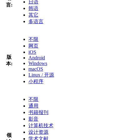
日语
言:
韩语
其它
多语言
不限
网页
iOS
版
Android
Windows
本:
macOS
Linux / 开源
小程序
不限
通用
书籍报刊
影音
计算机技术
设计资源
领
学术文献