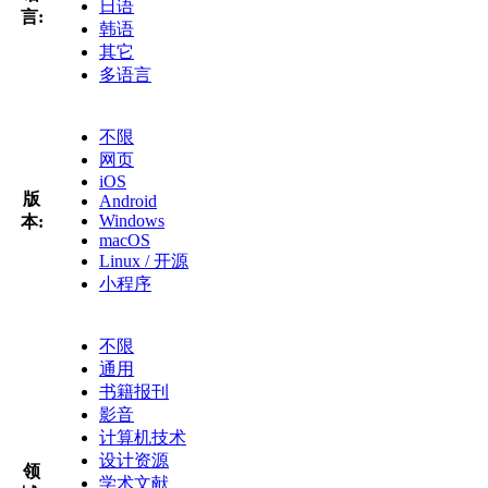
日语
言:
韩语
其它
多语言
不限
网页
iOS
版
Android
Windows
本:
macOS
Linux / 开源
小程序
不限
通用
书籍报刊
影音
计算机技术
设计资源
领
学术文献