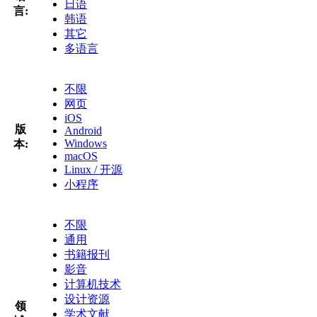
日语
言:
韩语
其它
多语言
不限
网页
iOS
版
Android
Windows
本:
macOS
Linux / 开源
小程序
不限
通用
书籍报刊
影音
计算机技术
设计资源
领
学术文献