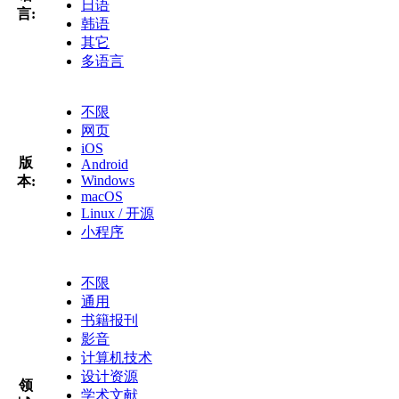
日语
言:
韩语
其它
多语言
不限
网页
iOS
版
Android
Windows
本:
macOS
Linux / 开源
小程序
不限
通用
书籍报刊
影音
计算机技术
设计资源
领
学术文献