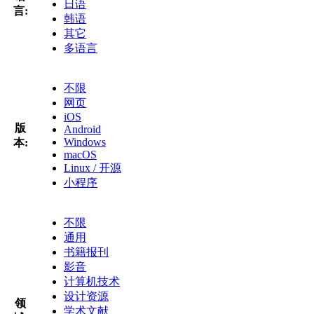
日语
言:
韩语
其它
多语言
不限
网页
iOS
版
Android
Windows
本:
macOS
Linux / 开源
小程序
不限
通用
书籍报刊
影音
计算机技术
设计资源
领
学术文献