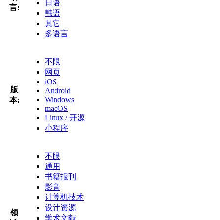
日语
言:
韩语
其它
多语言
不限
网页
iOS
版
Android
Windows
本:
macOS
Linux / 开源
小程序
不限
通用
书籍报刊
影音
计算机技术
设计资源
领
学术文献