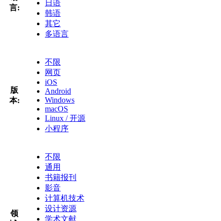
日语
言:
韩语
其它
多语言
不限
网页
iOS
版
Android
Windows
本:
macOS
Linux / 开源
小程序
不限
通用
书籍报刊
影音
计算机技术
设计资源
领
学术文献