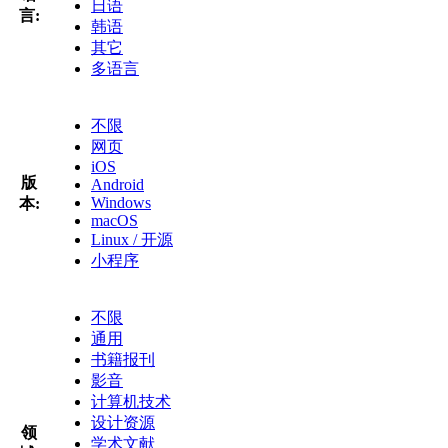
日语
言:
韩语
其它
多语言
不限
网页
iOS
版
Android
Windows
本:
macOS
Linux / 开源
小程序
不限
通用
书籍报刊
影音
计算机技术
设计资源
领
学术文献