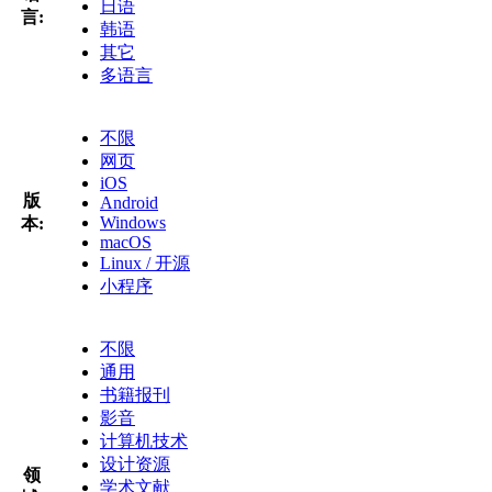
日语
言:
韩语
其它
多语言
不限
网页
iOS
版
Android
Windows
本:
macOS
Linux / 开源
小程序
不限
通用
书籍报刊
影音
计算机技术
设计资源
领
学术文献