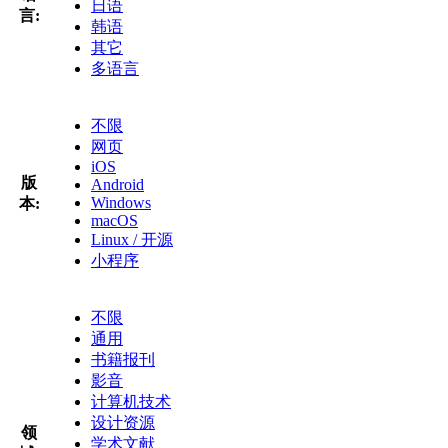
日语
言:
韩语
其它
多语言
不限
网页
iOS
版
Android
Windows
本:
macOS
Linux / 开源
小程序
不限
通用
书籍报刊
影音
计算机技术
设计资源
领
学术文献