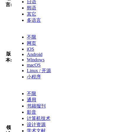
日语
言:
韩语
其它
多语言
不限
网页
iOS
版
Android
Windows
本:
macOS
Linux / 开源
小程序
不限
通用
书籍报刊
影音
计算机技术
设计资源
领
学术文献