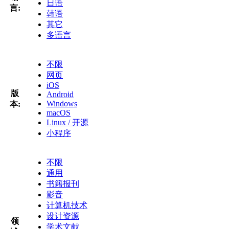
日语
言:
韩语
其它
多语言
不限
网页
iOS
版
Android
Windows
本:
macOS
Linux / 开源
小程序
不限
通用
书籍报刊
影音
计算机技术
设计资源
领
学术文献