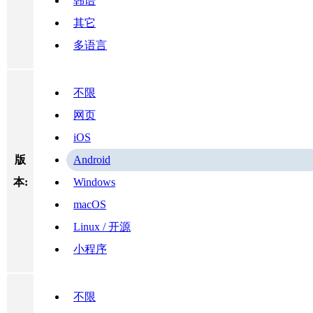
韩语
其它
多语言
不限
网页
iOS
版
Android
本:
Windows
macOS
Linux / 开源
小程序
不限