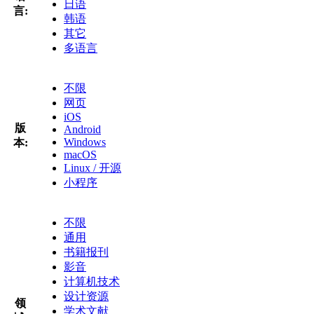
日语
言:
韩语
其它
多语言
不限
网页
iOS
版
Android
Windows
本:
macOS
Linux / 开源
小程序
不限
通用
书籍报刊
影音
计算机技术
设计资源
领
学术文献