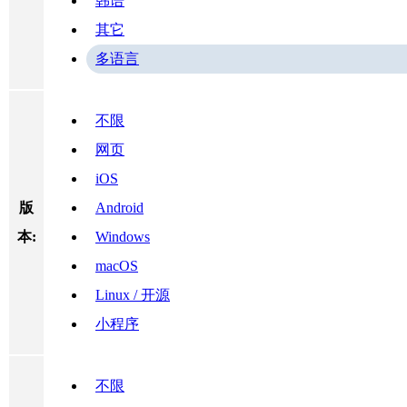
韩语
其它
多语言
不限
网页
iOS
版
Android
本:
Windows
macOS
Linux / 开源
小程序
不限