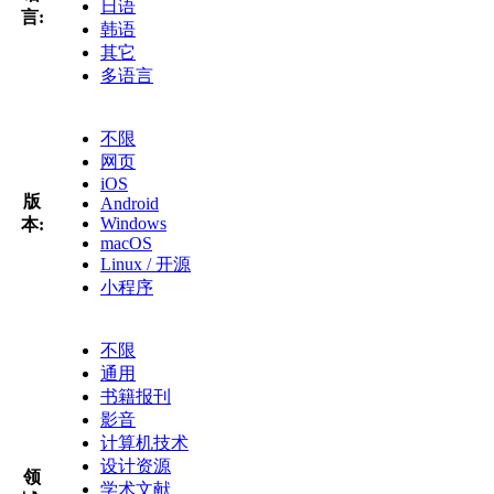
日语
言:
韩语
其它
多语言
不限
网页
iOS
版
Android
Windows
本:
macOS
Linux / 开源
小程序
不限
通用
书籍报刊
影音
计算机技术
设计资源
领
学术文献