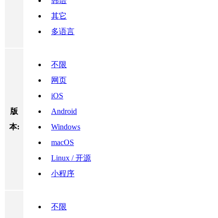
韩语
其它
多语言
不限
网页
iOS
版
Android
本:
Windows
macOS
Linux / 开源
小程序
不限