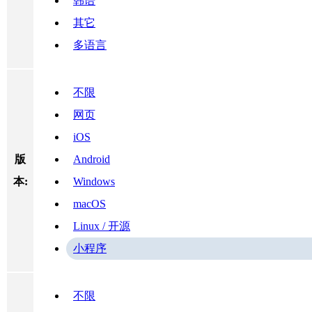
韩语
其它
多语言
不限
网页
iOS
版
Android
本:
Windows
macOS
Linux / 开源
小程序
不限