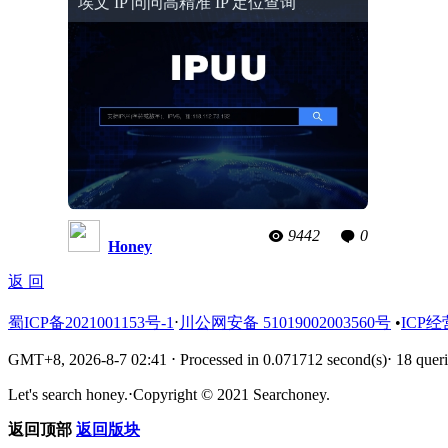
埃文 IP 问问高精准 IP 定位查询
9442
0
Honey
返 回
蜀ICP备2021001153号-1
⋅
川公网安备 51019002003560号
•
ICP经
GMT+8, 2026-8-7 02:41
⋅
Processed in 0.071712 second(s)
⋅
18 queri
Let's search honey.
⋅
Copyright © 2021 Searchoney.
返回顶部
返回版块