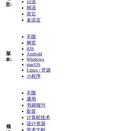
日语
言:
韩语
其它
多语言
不限
网页
iOS
版
Android
Windows
本:
macOS
Linux / 开源
小程序
不限
通用
书籍报刊
影音
计算机技术
设计资源
领
学术文献