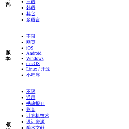
日语
言:
韩语
其它
多语言
不限
网页
iOS
版
Android
Windows
本:
macOS
Linux / 开源
小程序
不限
通用
书籍报刊
影音
计算机技术
设计资源
领
学术文献