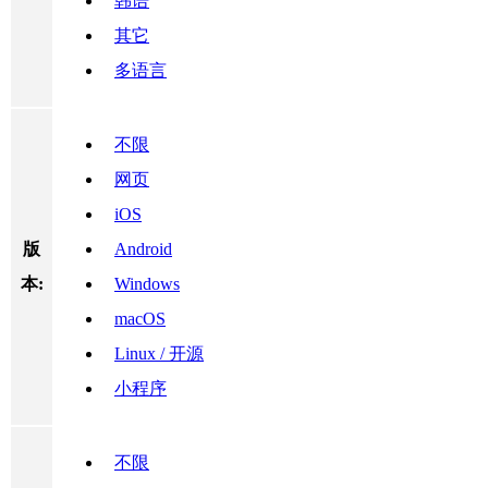
韩语
其它
多语言
不限
网页
iOS
版
Android
本:
Windows
macOS
Linux / 开源
小程序
不限